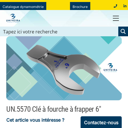
Skip
Catalogue dynamométrie
Brochure
01
to
39
Men
content
78
19
40
UN.5570 Clé à fourche à frapper 6″
Cet article vous intéresse ?
Contactez-nous