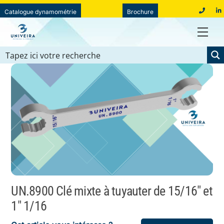
Skip
Catalogue dynamométrie
Brochure
01
to
39
Men
content
78
19
40
UN.8900 Clé mixte à tuyauter de 15/16″ et
1″ 1/16