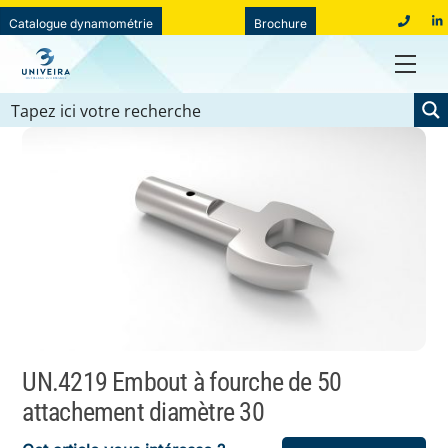
Skip
Catalogue dynamométrie
Brochure
01
to
39
Men
content
78
19
40
UN.4219 Embout à fourche de 50
attachement diamètre 30